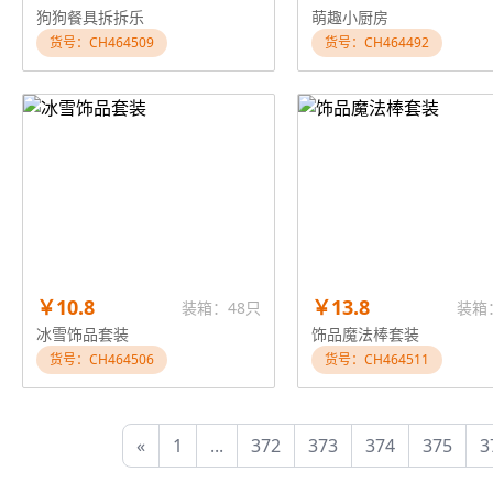
狗狗餐具拆拆乐
萌趣小厨房
货号：CH464509
货号：CH464492
￥10.8
￥13.8
装箱：48只
装箱
冰雪饰品套装
饰品魔法棒套装
货号：CH464506
货号：CH464511
«
1
...
372
373
374
375
3