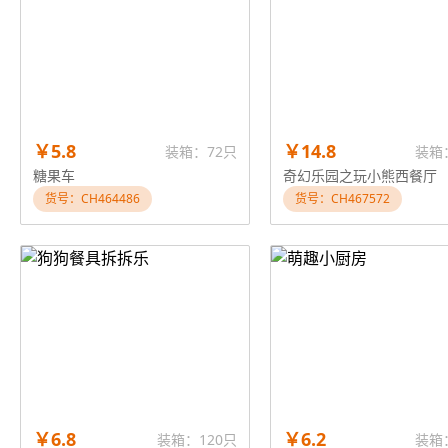
￥5.8
￥14.8
装箱：72只
装箱
糖果车
奇幻乐园之玩小熊西餐厅
货号：CH464486
货号：CH467572
￥6.8
￥6.2
装箱：120只
装箱