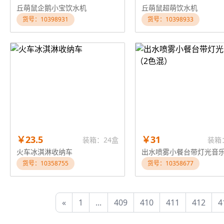
丘萌鼠企鹅小宝饮水机
丘萌鼠超萌饮水机
货号：10398931
货号：10398933
￥23.5
￥31
装箱：24盒
装箱
火车冰淇淋收纳车
货号：10358755
货号：10358677
«
1
...
409
410
411
412
4