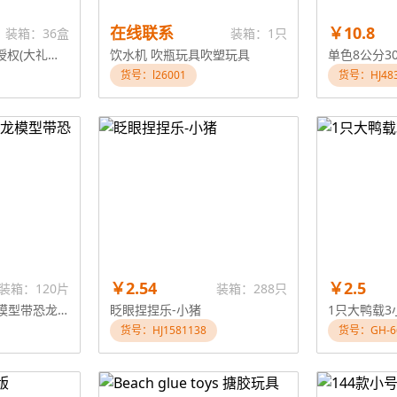
在线联系
￥10.8
装箱：36盒
装箱：1只
植物大战僵尸 正版授权(大礼盒）
饮水机 吹瓶玩具吹塑玩具
单色8公分3
货号：l26001
货号：HJ483
￥2.54
￥2.5
装箱：120片
装箱：288只
软胶/搪胶仿真恐龙模型带恐龙音效IC
眨眼捏捏乐-小猪
1只大鸭载3
货号：HJ1581138
货号：GH-6