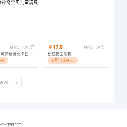
￥17.8
装箱：7200只
装箱：24盒
144款小号宝可梦精灵比卡丘妖精口袋手办神奇宝贝儿童玩具
粉红猪面条机
666
货号：633A-50
5524
»
6262@qq.com