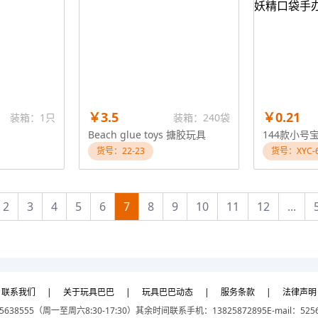
￥3.5
￥0.21
装箱：1只
装箱：240袋
Beach glue toys 搪胶玩具
货号：22-23
货号：XYC-
2
3
4
5
6
7
8
9
10
11
12
...
联系我们
|
关于玩具巴巴
|
玩具巴巴动态
|
服务条款
|
法律声明
5638555（周一至周六8:30-17:30）
其余时间联系手机：13825872895
E-mail：525