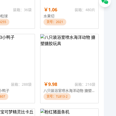
￥1.06
装箱：36袋
装箱：480片
0粒球
水果切
255
货号：2021
￥9.98
装箱：288袋
装箱：216袋
小鸭子
八只装浴室喷水海洋动物 搪塑搪胶玩具
607
货号：TL813-2