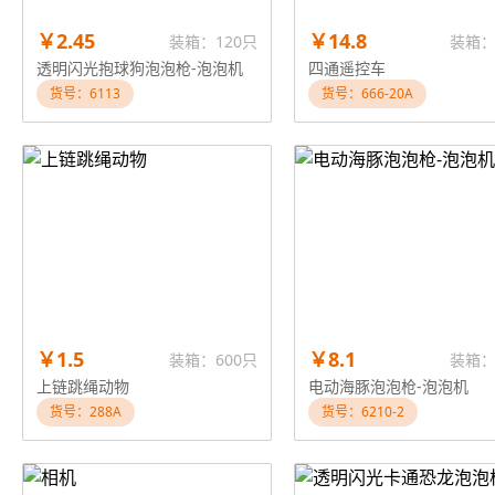
￥2.45
￥14.8
装箱：120只
装箱：
透明闪光抱球狗泡泡枪-泡泡机
四通遥控车
货号：6113
货号：666-20A
￥1.5
￥8.1
装箱：600只
装箱：
上链跳绳动物
电动海豚泡泡枪-泡泡机
货号：288A
货号：6210-2