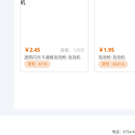
￥2.45
￥1.95
装箱：120只
透明闪光卡通猴泡泡枪-泡泡机
泡泡枪-泡泡机
货号：6110
货号：6021-6
电话：0754-8