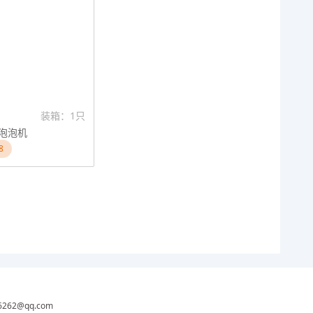
装箱：1只
泡泡机
8
6262@qq.com