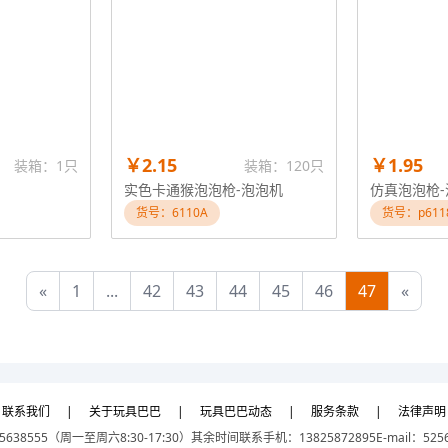
￥2.15
￥1.95
装箱：1只
装箱：120只
实色卡通猴泡泡枪-泡泡机
仿真泡泡枪-
货号：6110A
货号：p611
«
1
...
42
43
44
45
46
47
«
联系我们
|
关于玩具巴巴
|
玩具巴巴动态
|
服务条款
|
法律声明
5638555（周一至周六8:30-17:30）
其余时间联系手机：13825872895
E-mail：525