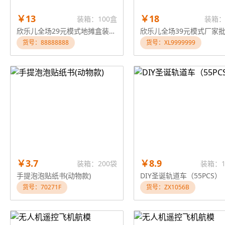
￥13
￥18
装箱：100盒
装箱：
欣乐儿全场29元模式地摊盒装精品玩具批发混装
货号：88888888
货号：XL9999999
￥3.7
￥8.9
装箱：200袋
装箱：1
手提泡泡贴纸书(动物款)
DIY圣诞轨道车（55PCS）
货号：70271F
货号：ZX1056B