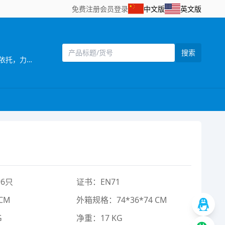
免费注册
会员登录
中文版
英文版
搜索
[主营]：宏佳塑胶玩具公司位于驰名中外的玩具生产基地——广东省汕头市澄海区，以澄海的地理、交通、通讯和工业优势为依托，力求开拓更广阔的国内及国际市场。样品种类齐全、款式新颖、价格便利，秉承“重诺守信，共创双赢”的营销宗旨，为各界新老客户提供优势的产品和优质的服务。欢迎各位新老客户前来洽谈订购，多谢合作！ ?
6只
证书：EN71
CM
外箱规格：74*36*74 CM
G
净重：17 KG