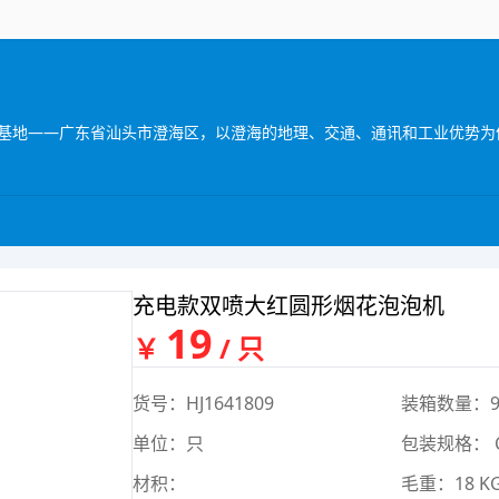
充电款双喷大红圆形烟花泡泡机
19
￥
/ 只
货号：HJ1641809
装箱数量：9
单位：只
包装规格： 
材积：
毛重：18 K