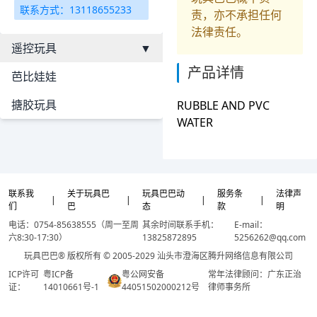
联系方式：13118655233
责，亦不承担任何
法律责任。
遥控玩具
▼
产品详情
芭比娃娃
搪胶玩具
RUBBLE AND PVC
WATER
联系我
关于玩具巴
玩具巴巴动
服务条
法律声
|
|
|
|
们
巴
态
款
明
电话：0754-85638555（周一至周
其余时间联系手机：
E-mail：
六8:30-17:30）
13825872895
5256262@qq.com
玩具巴巴® 版权所有 © 2005-2029 汕头市澄海区腾升网络信息有限公司
ICP许可
粤ICP备
粤公网安备
常年法律顾问：广东正治
证：
14010661号-1
44051502000212号
律师事务所