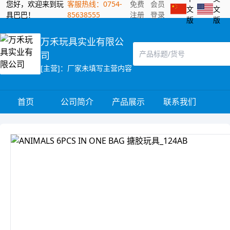
您好，欢迎来到玩
客服热线：0754-
免费
会员
文
文
具巴巴！
85638555
注册
登录
版
版
万禾玩具实业有限公
司
[主营]：厂家未填写主营内容
首页
公司简介
产品展示
联系我们