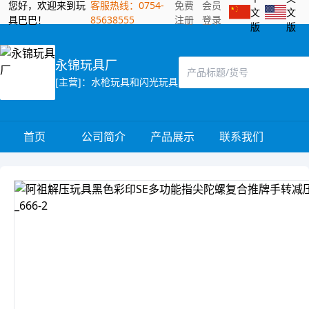
您好，欢迎来到玩
客服热线：0754-
免费
会员
文
文
具巴巴！
85638555
注册
登录
版
版
永锦玩具厂
[主营]：水枪玩具和闪光玩具
首页
公司简介
产品展示
联系我们