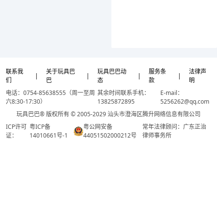
联系我
关于玩具巴
玩具巴巴动
服务条
法律声
|
|
|
|
们
巴
态
款
明
电话：0754-85638555（周一至周
其余时间联系手机：
E-mail：
六8:30-17:30）
13825872895
5256262@qq.com
玩具巴巴® 版权所有 © 2005-2029 汕头市澄海区腾升网络信息有限公司
ICP许可
粤ICP备
粤公网安备
常年法律顾问：广东正治
证：
14010661号-1
44051502000212号
律师事务所