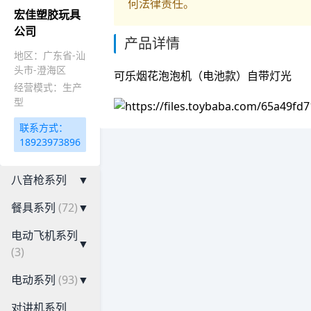
何法律责任。
宏佳塑胶玩具
公司
产品详情
地区：广东省-汕
头市-澄海区
可乐烟花泡泡机（电池款）自带灯光
经营模式：生产
型
联系方式：
18923973896
八音枪系列
▼
餐具系列
(72)
▼
电动飞机系列
▼
(3)
电动系列
(93)
▼
对讲机系列