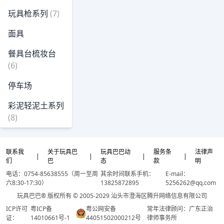
玩具枪系列
(7)
面具
餐具台梳妆台
(6)
停车场
彩泥轻泥土系列
(8)
联系我
关于玩具巴
玩具巴巴动
服务条
法律声
|
|
|
|
们
巴
态
款
明
电话：0754-85638555（周一至周
其余时间联系手机：
E-mail：
六8:30-17:30）
13825872895
5256262@qq.com
玩具巴巴® 版权所有 © 2005-2029 汕头市澄海区腾升网络信息有限公司
ICP许可
粤ICP备
粤公网安备
常年法律顾问：广东正治
证：
14010661号-1
44051502000212号
律师事务所