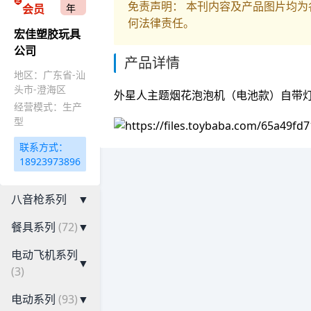
免责声明： 本刊内容及产品图片均
会员
年
何法律责任。
宏佳塑胶玩具
公司
产品详情
地区：广东省-汕
头市-澄海区
外星人主题烟花泡泡机（电池款）自带
经营模式：生产
型
联系方式：
18923973896
八音枪系列
▼
餐具系列
(72)
▼
电动飞机系列
▼
(3)
电动系列
(93)
▼