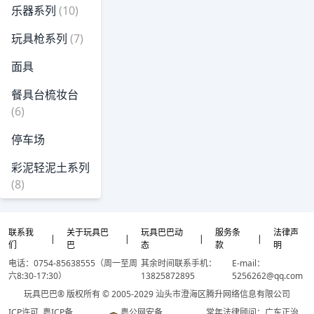
乐器系列
(10)
玩具枪系列
(7)
面具
餐具台梳妆台
(6)
停车场
彩泥轻泥土系列
(8)
联系我
关于玩具巴
玩具巴巴动
服务条
法律声
|
|
|
|
们
巴
态
款
明
电话：0754-85638555（周一至周
其余时间联系手机：
E-mail：
六8:30-17:30）
13825872895
5256262@qq.com
玩具巴巴® 版权所有 © 2005-2029 汕头市澄海区腾升网络信息有限公司
ICP许可
粤ICP备
粤公网安备
常年法律顾问：广东正治