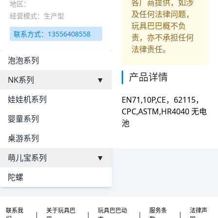
各厂商提供，如涉
地区：
及任何法律问题，
经营模式：生产型
玩具巴巴概不负
联系方式：13556408558
责，亦不承担任何
法律责任。
泡泡系列
产品详情
NK系列
▼
娃娃机系列
EN71,10P,CE，62115，
CPC,ASTM,HR4040 无电
婴童系列
池
桌游系列
萌儿宝系列
▼
陀螺
联系我
关于玩具巴
玩具巴巴动
服务条
法律声
|
|
|
|