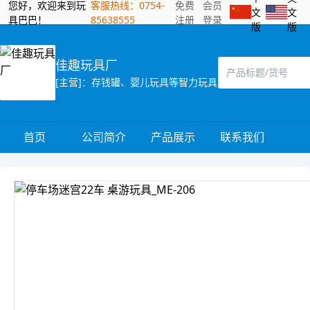
您好，欢迎来到玩
客服热线：0754-
免费
会员
文
文
具巴巴！
85638555
注册
登录
版
版
佳趣玩具厂
[主营]：存钱罐、婴儿玩具等智力玩具
首页
公司简介
产品展示
联系我们