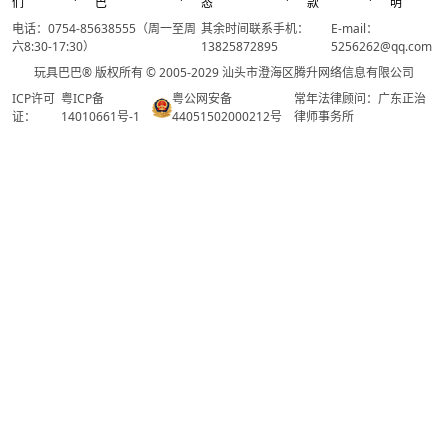
们
巴
态
款
明
电话：0754-85638555（周一至周
其余时间联系手机：
E-mail：
六8:30-17:30）
13825872895
5256262@qq.com
玩具巴巴® 版权所有 © 2005-2029 汕头市澄海区腾升网络信息有限公司
ICP许可
粤ICP备
粤公网安备
常年法律顾问：广东正治
证：
14010661号-1
44051502000212号
律师事务所