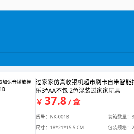
过家家仿真收银机超市刷卡自带智能扫描
乐3*AA不包 2色混装过家家玩具
37.8
￥
/ 盒
货号：NK-001B
装箱数量：3
尺寸：18*21*15.5 CM
包装规格：20.