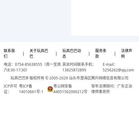
联系我
关于玩具巴
玩具巴巴动
服务条
法律声
|
|
|
|
们
巴
态
款
明
电话：0754-85638555（周一至周
其余时间联系手机：
E-mail：
六8:30-17:30）
13825872895
5256262@qq.com
玩具巴巴® 版权所有 © 2005-2029 汕头市澄海区腾升网络信息有限公司
ICP许可
粤ICP备
粤公网安备
常年法律顾问：广东正治
证：
14010661号-1
44051502000212号
律师事务所