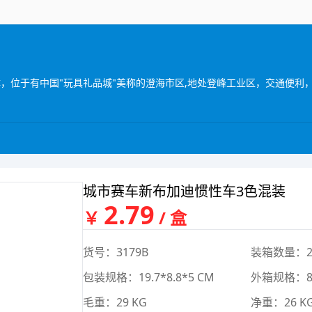
城市赛车新布加迪惯性车3色混装
2.79
￥
/ 盒
货号：3179B
装箱数量：2
包装规格：19.7*8.8*5 CM
外箱规格：80
毛重：29 KG
净重：26 K