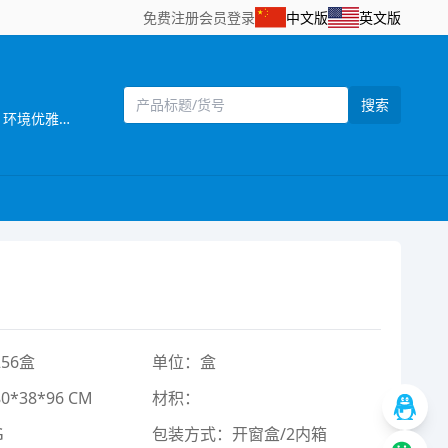
免费注册
会员登录
中文版
英文版
搜索
[主营]： 锦盛玩具厂，是集开发、生产、销售于一体，位于有中国"玩具礼品城"美称的澄海市区,地处登峰工业区，交通便利，环境优雅。是一家颇具规模，设备先进的外向型企业，拥有一批基础扎实，素质较高的生产工人和专业设计技术人员。本公司 拥有生产场地约2000多平方米.自建厂以来承蒙广大客户的支持，在公司领导的努力开拓下，不断发展扩大，每年都有不少创新产品推出，产品远销国内外，深得广大客户的青睐和信赖。我们始终坚持以诚取信，以质取胜，以创新发展的管理理念；坚持以人为本，以质为先，顾客满意，持续改进的质量方针. 公司以“质量为本，信誉为魂，追求卓著，独树品牌”为经营理念，以市场和客户为导向，不断开拓创新，迎合国内外市场。产品款式新颖多样，优质低价，更新速度快，以高效务实的经营方式满足客户的要求。 本厂将不断扩大市场新领域，拓展市场新空间，朝着现代化、集团化、专业化方向不断发展。热情欢迎海内外客商来我司洽谈，交流信息，共谋发展，共同创造美好未来！ 热烈欢迎国内外新老客户前来洽商合作，我们重视每一个客户! 我们坚信，..
56盒
单位：盒
*38*96 CM
材积：
G
包装方式：开窗盒/2内箱