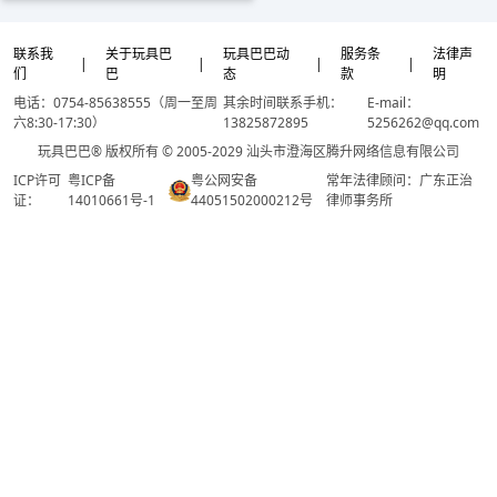
联系我
关于玩具巴
玩具巴巴动
服务条
法律声
|
|
|
|
们
巴
态
款
明
电话：0754-85638555（周一至周
其余时间联系手机：
E-mail：
六8:30-17:30）
13825872895
5256262@qq.com
玩具巴巴® 版权所有 © 2005-2029 汕头市澄海区腾升网络信息有限公司
ICP许可
粤ICP备
粤公网安备
常年法律顾问：广东正治
证：
14010661号-1
44051502000212号
律师事务所