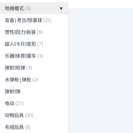
地摊模式
(3)
▼
盲盒|考古I惊喜球
(25)
惯性I回力l拆装
(8)
超人I卡片I变形
(7)
乐器I体育I童车
(3)
弹射I软弹
(3)
水弹枪|弹枪
(2)
弹射I弹
电动
(21)
动物玩具
(50)
毛绒玩具
(8)