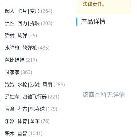
法律责任。
超人|卡片|变形
(264)
产品详情
惯性|回力|拆装
(203)
弹射|软弹
(25)
水弹枪|软弹枪
(485)
芭比娃娃
(217)
过家家
(863)
泡泡|水枪|沙滩|风扇
(285)
该商品暂无详情
遥控车|四轴飞行器
(221)
盲盒|考古|惊喜球
(179)
乐器|体育|童车
(76)
积木|益智
(1041)