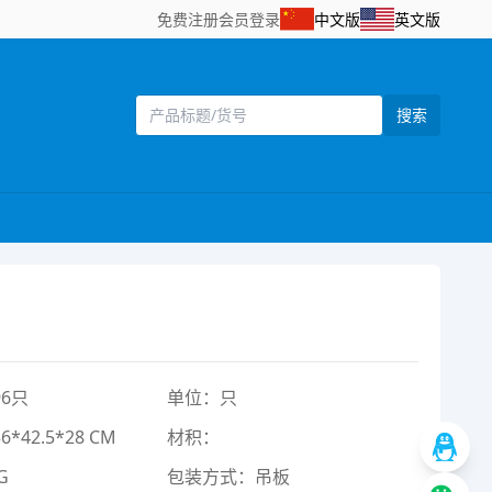
免费注册
会员登录
中文版
英文版
搜索
6只
单位：只
42.5*28 CM
材积：
G
包装方式：吊板