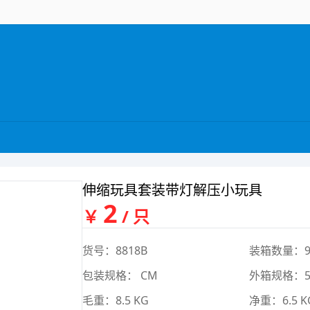
伸缩玩具套装带灯解压小玩具
2
￥
/ 只
货号：8818B
装箱数量：9
包装规格： CM
外箱规格：56*
毛重：8.5 KG
净重：6.5 K