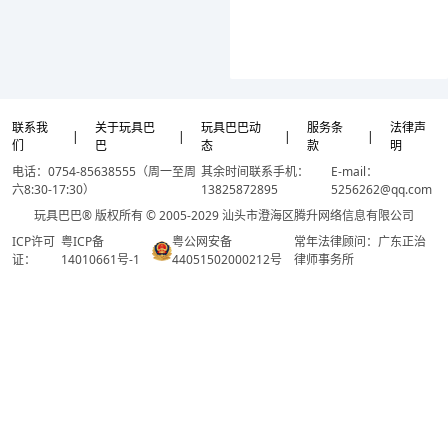
联系我
关于玩具巴
玩具巴巴动
服务条
法律声
|
|
|
|
们
巴
态
款
明
电话：0754-85638555（周一至周
其余时间联系手机：
E-mail：
六8:30-17:30）
13825872895
5256262@qq.com
玩具巴巴® 版权所有 © 2005-2029 汕头市澄海区腾升网络信息有限公司
ICP许可
粤ICP备
粤公网安备
常年法律顾问：广东正治
证：
14010661号-1
44051502000212号
律师事务所