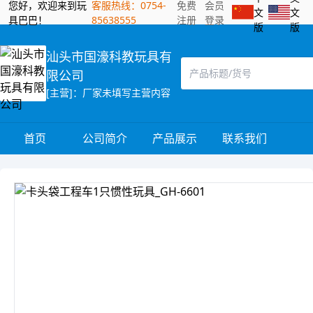
您好，欢迎来到玩
客服热线：0754-
免费
会员
文
文
具巴巴！
85638555
注册
登录
版
版
汕头市国濠科教玩具有
限公司
[主营]：厂家未填写主营内容
首页
公司简介
产品展示
联系我们