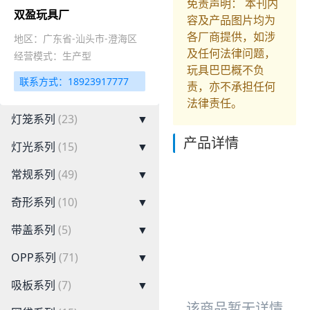
免责声明： 本刊内
双盈玩具厂
容及产品图片均为
各厂商提供，如涉
地区：广东省-汕头市-澄海区
及任何法律问题，
经营模式：生产型
玩具巴巴概不负
联系方式：18923917777
责，亦不承担任何
法律责任。
灯笼系列
(23)
▼
产品详情
灯光系列
(15)
▼
常规系列
(49)
▼
奇形系列
(10)
▼
带盖系列
(5)
▼
OPP系列
(71)
▼
吸板系列
(7)
▼
该商品暂无详情