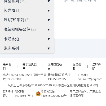
网袋系列
(15)
▼
闪光棒
(1)
▼
PU打印系列
(3)
▼
弹簧圈摇头公仔
(2)
▼
卡通水炮
▼
泡泡系列
▼
联系我
关于玩具巴
玩具巴巴动
服务条
法律声
|
|
|
|
们
巴
态
款
明
电话：0754-85638555（周一至周
其余时间联系手机：
E-mail：
六8:30-17:30）
13825872895
5256262@qq.com
玩具巴巴® 版权所有 © 2005-2029 汕头市澄海区腾升网络信息有限公司
ICP许可
粤ICP备
粤公网安备
常年法律顾问：广东正治
证：
14010661号-1
44051502000212号
律师事务所