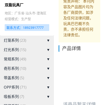
免责声明： 本刊内
双盈玩具厂
容及产品图片均为
各厂商提供，如涉
地区：广东省-汕头市-澄海区
及任何法律问题，
经营模式：生产型
玩具巴巴概不负
联系方式：18923917777
责，亦不承担任何
法律责任。
灯笼系列
(23)
▼
产品详情
灯光系列
(15)
▼
常规系列
(49)
▼
奇形系列
(10)
▼
带盖系列
(5)
▼
OPP系列
(71)
▼
吸板系列
(7)
▼
该商品暂无详情