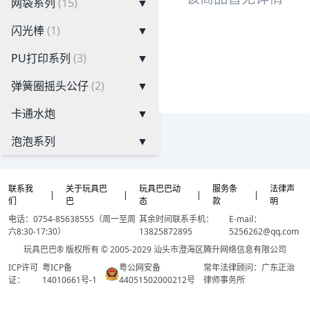
网袋系列
(15)
▼
闪光棒
(1)
▼
PU打印系列
(3)
▼
弹簧圈摇头公仔
(2)
▼
卡通水炮
▼
泡泡系列
▼
联系我
关于玩具巴
玩具巴巴动
服务条
法律声
|
|
|
|
们
巴
态
款
明
电话：0754-85638555（周一至周
其余时间联系手机：
E-mail：
六8:30-17:30）
13825872895
5256262@qq.com
玩具巴巴® 版权所有 © 2005-2029 汕头市澄海区腾升网络信息有限公司
ICP许可
粤ICP备
粤公网安备
常年法律顾问：广东正治
证：
14010661号-1
44051502000212号
律师事务所