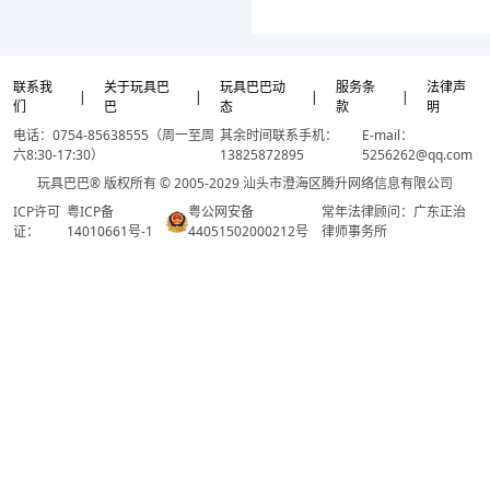
联系我
关于玩具巴
玩具巴巴动
服务条
法律声
|
|
|
|
们
巴
态
款
明
电话：0754-85638555（周一至周
其余时间联系手机：
E-mail：
六8:30-17:30）
13825872895
5256262@qq.com
玩具巴巴® 版权所有 © 2005-2029 汕头市澄海区腾升网络信息有限公司
ICP许可
粤ICP备
粤公网安备
常年法律顾问：广东正治
证：
14010661号-1
44051502000212号
律师事务所