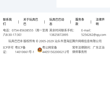
联系我
关于玩具巴
玩具巴巴动
服务条
法律声
|
|
|
|
们
巴
态
款
明
电话：0754-85638555（周一至周
其余时间联系手机：
E-mail：
六8:30-17:30）
13825872895
5256262@qq.com
玩具巴巴® 版权所有 © 2005-2029 汕头市澄海区腾升网络信息有限公司
ICP许可
粤ICP备
粤公网安备
常年法律顾问：广东正治
证：
14010661号-1
44051502000212号
律师事务所