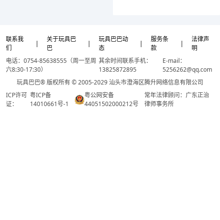
联系我
关于玩具巴
玩具巴巴动
服务条
法律声
|
|
|
|
们
巴
态
款
明
电话：0754-85638555（周一至周
其余时间联系手机：
E-mail：
六8:30-17:30）
13825872895
5256262@qq.com
玩具巴巴® 版权所有 © 2005-2029 汕头市澄海区腾升网络信息有限公司
ICP许可
粤ICP备
粤公网安备
常年法律顾问：广东正治
证：
14010661号-1
44051502000212号
律师事务所