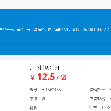
开心拼切乐园
12.5
￥
/ 袋
货号：HJ1562185
装箱数量：7
单位：袋
包装规格： 
材积：
毛重：19 K