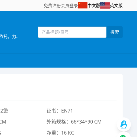
免费注册
会员登录
中文版
英文版
搜索
[主营]：宏佳塑胶玩具公司位于驰名中外的玩具生产基地——广东省汕头市澄海区，以澄海的地理、交通、通讯和工业优势为依托，力求开拓更广阔的国内及国际市场。样品种类齐全、款式新颖、价格便利，秉承“重诺守信，共创双赢”的营销宗旨，为各界新老客户提供优势的产品和优质的服务。欢迎各位新老客户前来洽谈订购，多谢合作！ ?
2袋
证书：EN71
CM
外箱规格：66*34*90 CM
G
净重：16 KG