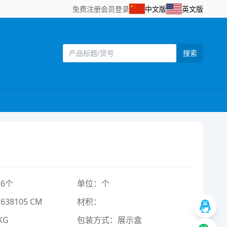
免费注册
会员登录
中文版
英文版
搜索
6个
单位：个
38105 CM
材积：
KG
包装方式：展示盒