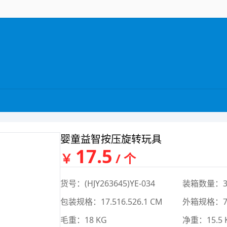
婴童益智按压旋转玩具
17.5
￥
/ 个
货号：(HJY263645)YE-034
装箱数量：3
包装规格：17.516.526.1 CM
外箱规格：76
毛重：18 KG
净重：15.5 