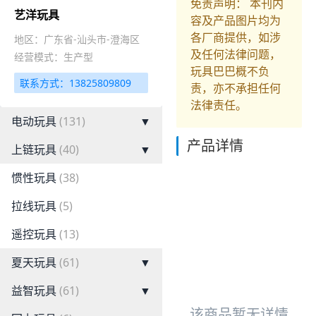
免责声明： 本刊内
艺洋玩具
容及产品图片均为
各厂商提供，如涉
地区：广东省-汕头市-澄海区
及任何法律问题，
经营模式：生产型
玩具巴巴概不负
联系方式：13825809809
责，亦不承担任何
法律责任。
电动玩具
(131)
▼
产品详情
上链玩具
(40)
▼
惯性玩具
(38)
拉线玩具
(5)
遥控玩具
(13)
夏天玩具
(61)
▼
益智玩具
(61)
▼
该商品暂无详情