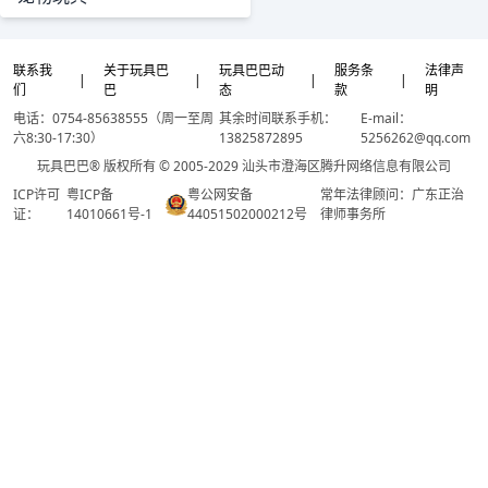
联系我
关于玩具巴
玩具巴巴动
服务条
法律声
|
|
|
|
们
巴
态
款
明
电话：0754-85638555（周一至周
其余时间联系手机：
E-mail：
六8:30-17:30）
13825872895
5256262@qq.com
玩具巴巴® 版权所有 © 2005-2029 汕头市澄海区腾升网络信息有限公司
ICP许可
粤ICP备
粤公网安备
常年法律顾问：广东正治
证：
14010661号-1
44051502000212号
律师事务所