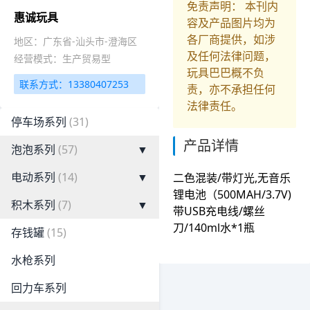
免责声明： 本刊内
惠诚玩具
容及产品图片均为
各厂商提供，如涉
地区：广东省-汕头市-澄海区
及任何法律问题，
经营模式：生产贸易型
玩具巴巴概不负
联系方式：13380407253
责，亦不承担任何
法律责任。
停车场系列
(31)
产品详情
泡泡系列
(57)
▼
电动系列
(14)
▼
二色混装/带灯光,无音乐
锂电池（500MAH/3.7V)
积木系列
(7)
▼
带USB充电线/螺丝
刀/140ml水*1瓶
存钱罐
(15)
水枪系列
回力车系列