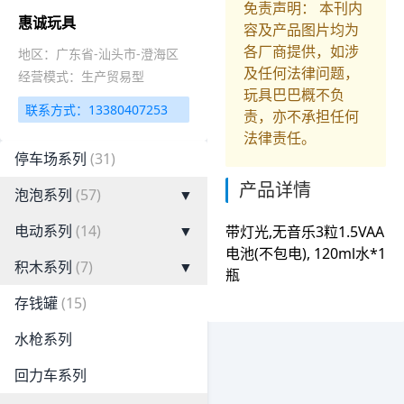
免责声明： 本刊内
惠诚玩具
容及产品图片均为
各厂商提供，如涉
地区：广东省-汕头市-澄海区
及任何法律问题，
经营模式：生产贸易型
玩具巴巴概不负
联系方式：13380407253
责，亦不承担任何
法律责任。
停车场系列
(31)
产品详情
泡泡系列
(57)
▼
电动系列
(14)
▼
带灯光,无音乐3粒1.5VAA
电池(不包电), 120ml水*1
积木系列
(7)
▼
瓶
存钱罐
(15)
水枪系列
回力车系列