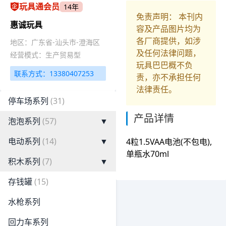
玩具通会员
14年
免责声明： 本刊内
惠诚玩具
容及产品图片均为
各厂商提供，如涉
地区：广东省-汕头市-澄海区
及任何法律问题，
经营模式：生产贸易型
玩具巴巴概不负
联系方式：13380407253
责，亦不承担任何
法律责任。
停车场系列
(31)
产品详情
泡泡系列
(57)
▼
电动系列
(14)
▼
4粒1.5VAA电池(不包电),
单瓶水70ml
积木系列
(7)
▼
存钱罐
(15)
水枪系列
回力车系列