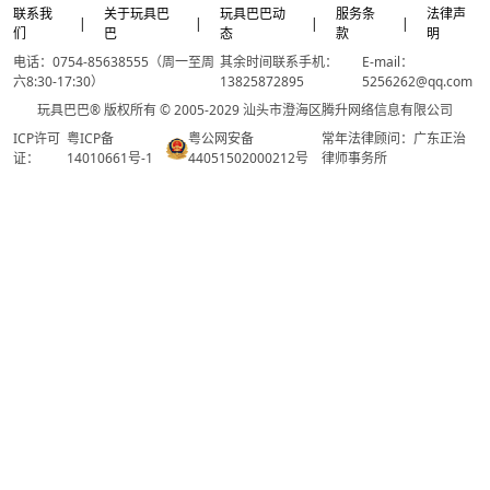
联系我
关于玩具巴
玩具巴巴动
服务条
法律声
|
|
|
|
们
巴
态
款
明
电话：0754-85638555（周一至周
其余时间联系手机：
E-mail：
六8:30-17:30）
13825872895
5256262@qq.com
玩具巴巴® 版权所有 © 2005-2029 汕头市澄海区腾升网络信息有限公司
ICP许可
粤ICP备
粤公网安备
常年法律顾问：广东正治
证：
14010661号-1
44051502000212号
律师事务所