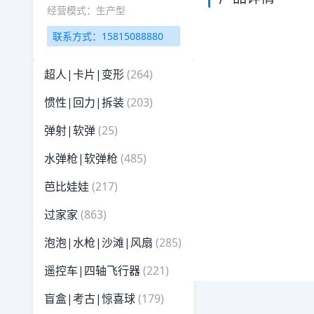
经营模式：生产型
联系方式：15815088880
超人|卡片|变形
(264)
惯性|回力|拆装
(203)
弹射|软弹
(25)
水弹枪|软弹枪
(485)
芭比娃娃
(217)
过家家
(863)
泡泡|水枪|沙滩|风扇
(285)
遥控车|四轴飞行器
(221)
盲盒|考古|惊喜球
(179)