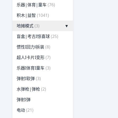
乐器|体育|童车
(76)
积木|益智
(1041)
地摊模式
(3)
▼
盲盒|考古I惊喜球
(25)
惯性I回力l拆装
(8)
超人I卡片I变形
(7)
乐器I体育I童车
(3)
弹射I软弹
(3)
水弹枪|弹枪
(2)
弹射I弹
电动
(21)