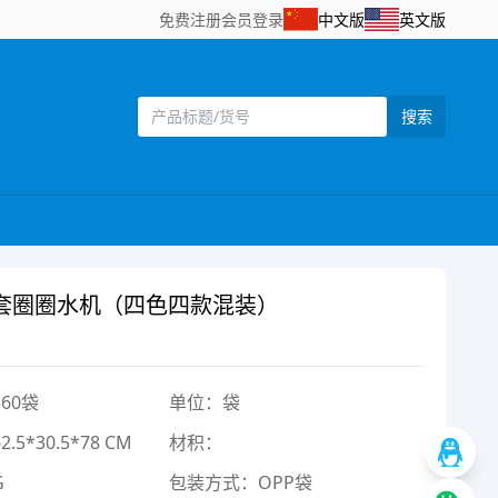
免费注册
会员登录
中文版
英文版
搜索
套圈圈水机（四色四款混装）
60袋
单位：袋
5*30.5*78 CM
材积：
G
包装方式：OPP袋