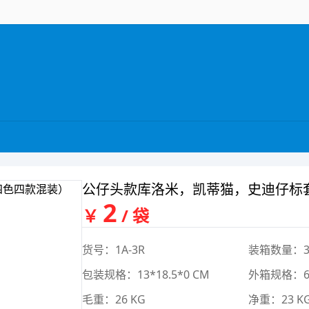
公仔头款库洛米，凯蒂猫，史迪仔标
2
￥
/ 袋
货号：1A-3R
装箱数量：3
包装规格：13*18.5*0 CM
外箱规格：62.
毛重：26 KG
净重：23 K