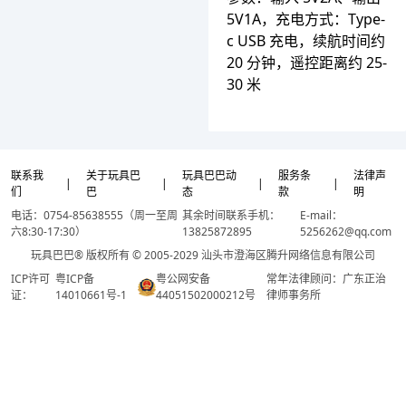
5V1A，充电方式：Type-
c USB 充电，续航时间约
20 分钟，遥控距离约 25-
30 米
联系我
关于玩具巴
玩具巴巴动
服务条
法律声
|
|
|
|
们
巴
态
款
明
电话：0754-85638555（周一至周
其余时间联系手机：
E-mail：
六8:30-17:30）
13825872895
5256262@qq.com
玩具巴巴® 版权所有 © 2005-2029 汕头市澄海区腾升网络信息有限公司
ICP许可
粤ICP备
粤公网安备
常年法律顾问：广东正治
证：
14010661号-1
44051502000212号
律师事务所