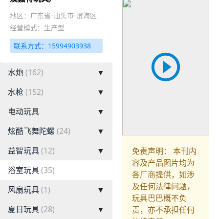
地区：广东省-汕头市-澄海区
经营模式：生产型
联系方式：15994903938
水炮
(162)
▼
水枪
(152)
▼
电动玩具
▼
炫酷飞舞陀螺
(24)
▼
益智玩具
(12)
▼
免责声明： 本刊内
容及产品图片均为
浴室玩具
(35)
各厂商提供，如涉
及任何法律问题，
风扇玩具
(1)
▼
玩具巴巴概不负
夏日玩具
(28)
▼
责，亦不承担任何