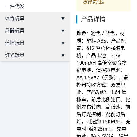
法律责任。
一件代发
体育玩具
▼
产品详情
兵器玩具
▼
颜色：粉色 / 蓝色，材
质：塑料 ABS，产品配
遥控玩具
▼
置：612 空心杯强磁电
灯光玩具
▼
机，产品电池：3.7V
100mAH 高倍率聚合物
锂电池，遥控器电池：
AA 1.5V*2（另购），遥
控器接收方式：双发单
收，产品功能：1:64 漂
移车，前后比例油门、比
例左右转向、高低速、前
后灯光控制，配前灯后
灯，时速约 15KM/H，充
电时间约 25min，充电
参数：输入 5V2A、输出