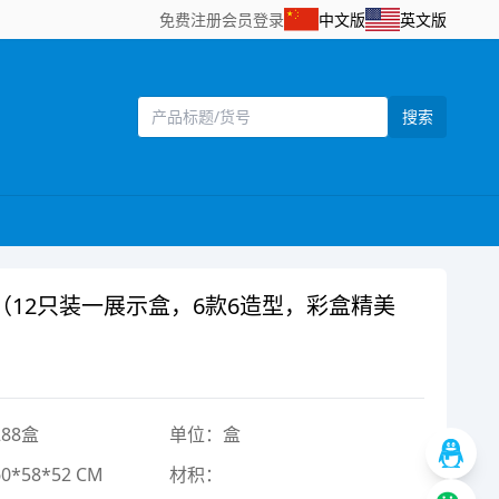
免费注册
会员登录
中文版
英文版
搜索
12只装一展示盒，6款6造型，彩盒精美
88盒
单位：盒
*58*52 CM
材积：