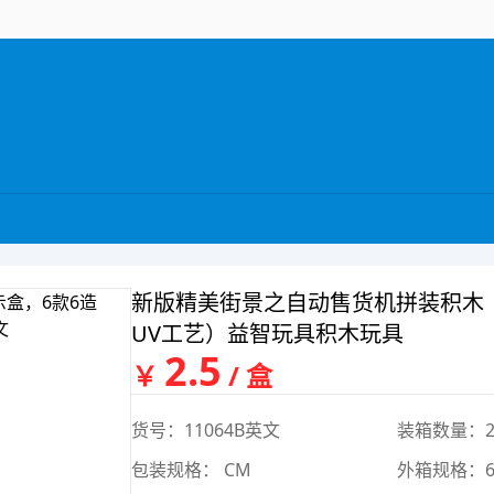
新版精美街景之自动售货机拼装积木（
UV工艺）益智玩具积木玩具
2.5
￥
/ 盒
货号：11064B英文
装箱数量：2
包装规格： CM
外箱规格：60