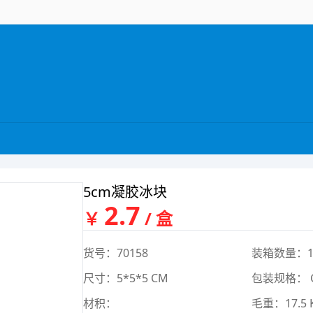
5cm凝胶冰块
2.7
￥
/ 盒
货号：70158
装箱数量：1
尺寸：5*5*5 CM
包装规格： 
材积：
毛重：17.5 