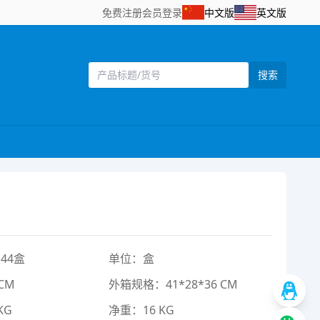
免费注册
会员登录
中文版
英文版
搜索
44盒
单位：盒
CM
外箱规格：41*28*36 CM
KG
净重：16 KG