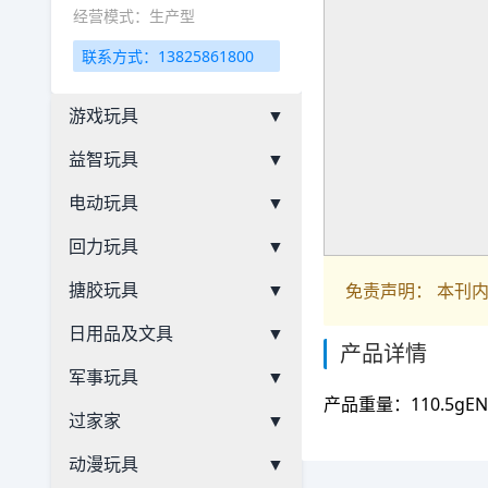
经营模式：生产型
联系方式：13825861800
游戏玩具
▼
益智玩具
▼
电动玩具
▼
回力玩具
▼
搪胶玩具
▼
免责声明： 本刊
日用品及文具
▼
产品详情
军事玩具
▼
产品重量：110.5gE
过家家
▼
动漫玩具
▼