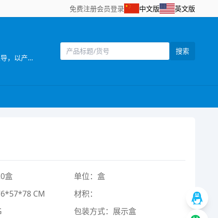
免费注册
会员登录
中文版
英文版
搜索
[主营]： 海源发玩具厂位于广东省汕头市澄海区——中国塑料玩具生产基地之一。公司自创立以来，始终坚持以市场需求为主导，以产品质量为企业生命，研发创新以科技含量较高的产品为目标，以设计独特，功能齐全的产品特色，参与市场竞争。同时，公司还拥有一批熟悉玩具产品贸易业务、精通外贸英语的高素质业务人员，配备有电脑网络等现代化办公设施，为贸易全过程提供了优质高效的服务，受到了各地贸易伙伴的高度评价。公司一贯奉行“质量第一，诚信立业”的经营理念，确保产品符合相关的质量标准和客户要求。深受广大客户的信赖和欢迎。公司业务正蒸蒸日上。 公司本着“勇于开拓，不断创新，诚信务实，客户至上，质量第一，追求卓著”的企业理念，严格控制产品质量，不断改进创新，确保产品符合相关质量标准和客户要求，凭借自身优势及准确的市场定位，使产品更具吸引力和趣味性，倍受客户好评。以诚为本、平等合作的经营宗旨，深受各商家，消费者的信任及赞誉。“创造、技术、品质”是本公司面向21世纪的口号。 展望未来，我们正以饱满的热情，昂扬的姿态，积极致力玩具新产品的开发，全面提高企业管理层次，把公司建设成为规模化的现代化科技企业。 佳利发玩具厂欢迎海内外客商到我网站浏览、查询、订购;欢迎到公司展厅直接选购!“让客户得到满意的产品”， 竭诚希望与各海内外客户建立长期友好的合作。互惠互利，携手共创辉煌明天!
0盒
单位：盒
*57*78 CM
材积：
G
包装方式：展示盒