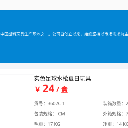
实色足球水枪夏日玩具
24
￥
/ 盒
货号：3602C-1
装箱数量：2
包装规格： CM
外箱规格：76
毛重：17 KG
净重：14 K