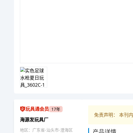
玩具通会员
17年
免责声明： 本刊
海源发玩具厂
地区：广东省-汕头市-澄海区
产品详情