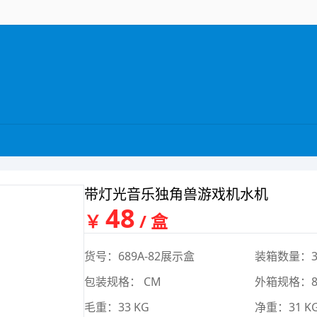
带灯光音乐独角兽游戏机水机
48
￥
/ 盒
货号：689A-82展示盒
装箱数量：3
包装规格： CM
外箱规格：86
毛重：33 KG
净重：31 K