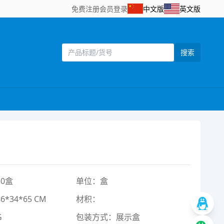
免费注册
会员登录
中文版
英文版
搜索
0盒
单位：盒
*34*65 CM
材积：
G
包装方式：展示盒