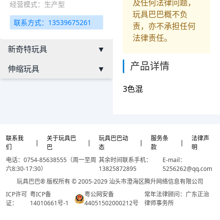
及任何法律问题，
经营模式：生产型
玩具巴巴概不负
联系方式：13539675261
责，亦不承担任何
法律责任。
新奇特玩具
▼
产品详情
伸缩玩具
▼
3色混
联系我
关于玩具巴
玩具巴巴动
服务条
法律声
|
|
|
|
们
巴
态
款
明
电话：0754-85638555（周一至周
其余时间联系手机：
E-mail：
六8:30-17:30）
13825872895
5256262@qq.com
玩具巴巴® 版权所有 © 2005-2029 汕头市澄海区腾升网络信息有限公司
ICP许可
粤ICP备
粤公网安备
常年法律顾问：广东正治
证：
14010661号-1
44051502000212号
律师事务所