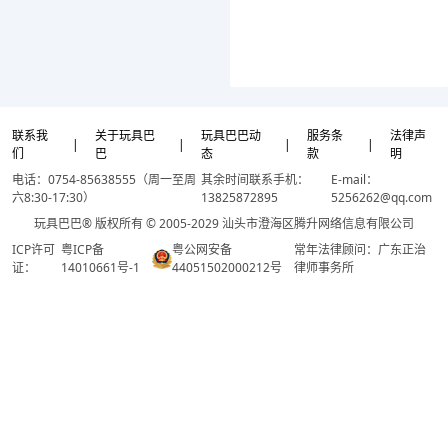
联系我
关于玩具巴
玩具巴巴动
服务条
法律声
|
|
|
|
们
巴
态
款
明
电话：0754-85638555（周一至周
其余时间联系手机：
E-mail：
六8:30-17:30）
13825872895
5256262@qq.com
玩具巴巴® 版权所有 © 2005-2029 汕头市澄海区腾升网络信息有限公司
ICP许可
粤ICP备
粤公网安备
常年法律顾问：广东正治
证：
14010661号-1
44051502000212号
律师事务所