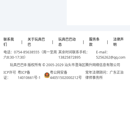
联系我
关于玩具巴
玩具巴巴动
服务条
法律声
|
|
|
|
们
巴
态
款
明
电话：0754-85638555（周一至周
其余时间联系手机：
E-mail：
六8:30-17:30）
13825872895
5256262@qq.com
玩具巴巴® 版权所有 © 2005-2029 汕头市澄海区腾升网络信息有限公司
ICP许可
粤ICP备
粤公网安备
常年法律顾问：广东正治
证：
14010661号-1
44051502000212号
律师事务所