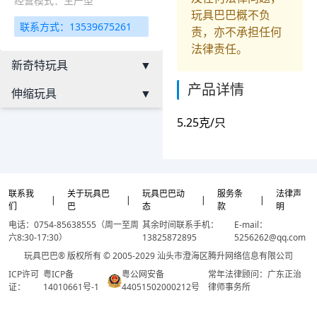
经营模式：生产型
玩具巴巴概不负
联系方式：13539675261
责，亦不承担任何
法律责任。
新奇特玩具
▼
产品详情
伸缩玩具
▼
5.25克/只
联系我
关于玩具巴
玩具巴巴动
服务条
法律声
|
|
|
|
们
巴
态
款
明
电话：0754-85638555（周一至周
其余时间联系手机：
E-mail：
六8:30-17:30）
13825872895
5256262@qq.com
玩具巴巴® 版权所有 © 2005-2029 汕头市澄海区腾升网络信息有限公司
ICP许可
粤ICP备
粤公网安备
常年法律顾问：广东正治
证：
14010661号-1
44051502000212号
律师事务所