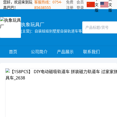
您好，欢迎来到玩
客服热线：0754-
免费
会员
文
文
具巴巴！
85638555
注册
登录
版
版
执象玩具厂
[主营]：自装娃娃别墅屋自装轨道车等
首页
公司简介
产品展示
联系我们