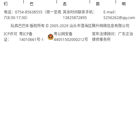
|
|
|
|
们
巴
态
款
明
电话：0754-85638555（周一至周
其余时间联系手机：
E-mail：
六8:30-17:30）
13825872895
5256262@qq.com
玩具巴巴® 版权所有 © 2005-2029 汕头市澄海区腾升网络信息有限公司
ICP许可
粤ICP备
粤公网安备
常年法律顾问：广东正治
证：
14010661号-1
44051502000212号
律师事务所