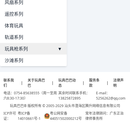
风扇系列
遥控系列
体育玩具
轨道系列
玩具枪系列
▼
沙滩系列
联系我
关于玩具巴
玩具巴巴动
服务条
法律声
|
|
|
|
们
巴
态
款
明
电话：0754-85638555（周一至周
其余时间联系手机：
E-mail：
六8:30-17:30）
13825872895
5256262@qq.com
玩具巴巴® 版权所有 © 2005-2029 汕头市澄海区腾升网络信息有限公司
ICP许可
粤ICP备
粤公网安备
常年法律顾问：广东正治
证：
14010661号-1
44051502000212号
律师事务所