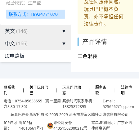
及任何法律问题，
经营模式：生产型
玩具巴巴概不负
联系方式：18924771070
责，亦不承担任何
法律责任。
英文
(146)
▼
产品详情
中文
(166)
▼
IC电路板
二色混装
联系我
关于玩具巴
玩具巴巴动
服务条
法律声
|
|
|
|
们
巴
态
款
明
电话：0754-85638555（周一至周
其余时间联系手机：
E-mail：
六8:30-17:30）
13825872895
5256262@qq.com
玩具巴巴® 版权所有 © 2005-2029 汕头市澄海区腾升网络信息有限公司
ICP许可
粤ICP备
粤公网安备
常年法律顾问：广东正治
证：
14010661号-1
44051502000212号
律师事务所