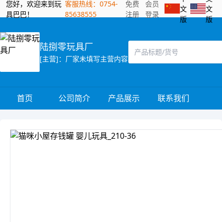
您好，欢迎来到玩
客服热线：0754-
免费
会员
文
文
具巴巴！
85638555
注册
登录
版
版
陆捌零玩具厂
[主营]：厂家未填写主营内容
首页
公司简介
产品展示
联系我们