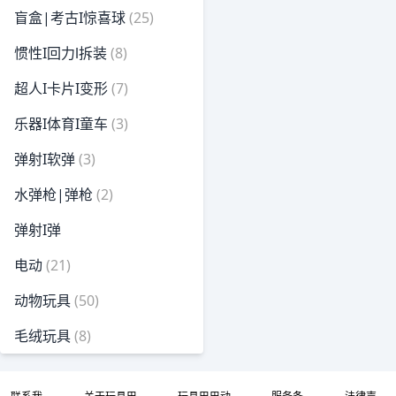
盲盒|考古I惊喜球
(25)
惯性I回力l拆装
(8)
超人I卡片I变形
(7)
乐器I体育I童车
(3)
弹射I软弹
(3)
水弹枪|弹枪
(2)
弹射I弹
电动
(21)
动物玩具
(50)
毛绒玩具
(8)