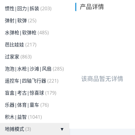
产品详情
惯性|回力|拆装
(203)
弹射|软弹
(25)
水弹枪|软弹枪
(485)
芭比娃娃
(217)
过家家
(863)
泡泡|水枪|沙滩|风扇
(285)
该商品暂无详情
遥控车|四轴飞行器
(221)
盲盒|考古|惊喜球
(179)
乐器|体育|童车
(76)
积木|益智
(1041)
地摊模式
(3)
▼