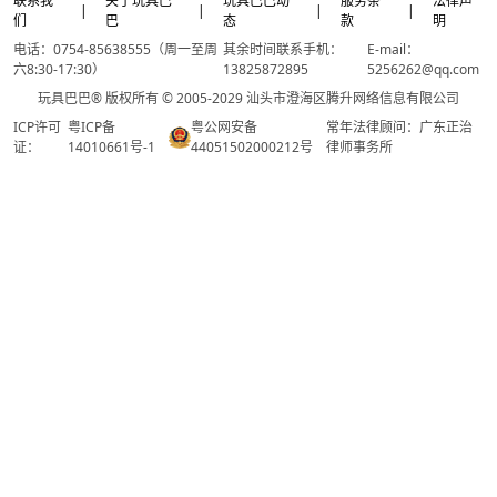
联系我
关于玩具巴
玩具巴巴动
服务条
法律声
|
|
|
|
们
巴
态
款
明
电话：0754-85638555（周一至周
其余时间联系手机：
E-mail：
六8:30-17:30）
13825872895
5256262@qq.com
玩具巴巴® 版权所有 © 2005-2029 汕头市澄海区腾升网络信息有限公司
ICP许可
粤ICP备
粤公网安备
常年法律顾问：广东正治
证：
14010661号-1
44051502000212号
律师事务所