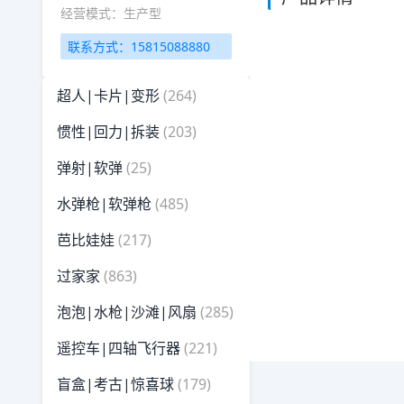
经营模式：生产型
联系方式：15815088880
超人|卡片|变形
(264)
惯性|回力|拆装
(203)
弹射|软弹
(25)
水弹枪|软弹枪
(485)
芭比娃娃
(217)
过家家
(863)
泡泡|水枪|沙滩|风扇
(285)
遥控车|四轴飞行器
(221)
盲盒|考古|惊喜球
(179)