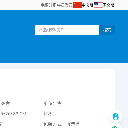
免费注册
会员登录
中文版
英文版
搜索
88盒
单位：盒
*26*82 CM
材积：
G
包装方式：展示盒