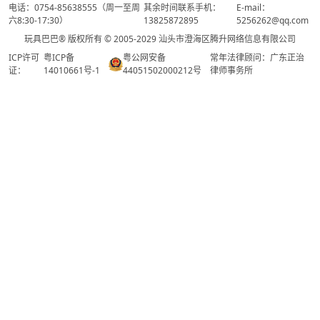
电话：0754-85638555（周一至周
其余时间联系手机：
E-mail：
六8:30-17:30）
13825872895
5256262@qq.com
玩具巴巴® 版权所有 © 2005-2029 汕头市澄海区腾升网络信息有限公司
ICP许可
粤ICP备
粤公网安备
常年法律顾问：广东正治
证：
14010661号-1
44051502000212号
律师事务所