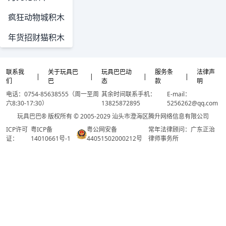
疯狂动物城积木
年货招财猫积木
联系我
关于玩具巴
玩具巴巴动
服务条
法律声
|
|
|
|
们
巴
态
款
明
电话：0754-85638555（周一至周
其余时间联系手机：
E-mail：
六8:30-17:30）
13825872895
5256262@qq.com
玩具巴巴® 版权所有 © 2005-2029 汕头市澄海区腾升网络信息有限公司
ICP许可
粤ICP备
粤公网安备
常年法律顾问：广东正治
证：
14010661号-1
44051502000212号
律师事务所