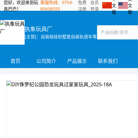
您好，欢迎来到玩
客服热线：0754-
免费
会员
文
文
具巴巴！
85638555
注册
登录
版
版
执象玩具厂
[主营]：自装娃娃别墅屋自装轨道车等
首页
公司简介
产品展示
联系我们