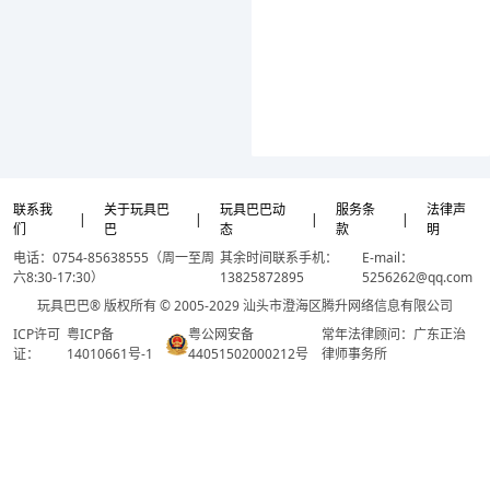
联系我
关于玩具巴
玩具巴巴动
服务条
法律声
|
|
|
|
们
巴
态
款
明
电话：0754-85638555（周一至周
其余时间联系手机：
E-mail：
六8:30-17:30）
13825872895
5256262@qq.com
玩具巴巴® 版权所有 © 2005-2029 汕头市澄海区腾升网络信息有限公司
ICP许可
粤ICP备
粤公网安备
常年法律顾问：广东正治
证：
14010661号-1
44051502000212号
律师事务所