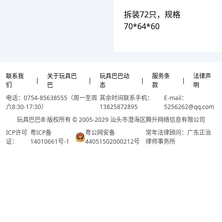
拆装72只，规格
70*64*60
联系我
关于玩具巴
玩具巴巴动
服务条
法律声
|
|
|
|
们
巴
态
款
明
电话：0754-85638555（周一至周
其余时间联系手机：
E-mail：
六8:30-17:30）
13825872895
5256262@qq.com
玩具巴巴® 版权所有 © 2005-2029 汕头市澄海区腾升网络信息有限公司
ICP许可
粤ICP备
粤公网安备
常年法律顾问：广东正治
证：
14010661号-1
44051502000212号
律师事务所