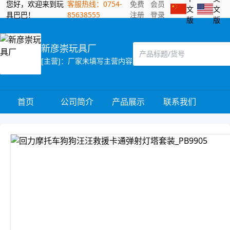
您好，欢迎来到玩
客服热线：0754-
免费
会员
文
文
具巴巴！
85638555
注册
登录
版
版
新彦崇玩具厂
[主营]：厂家未填写主营内容
首页
公司简介
产品展示
联系我们