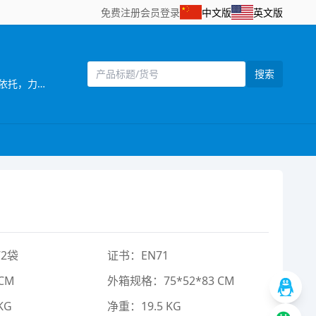
免费注册
会员登录
中文版
英文版
搜索
[主营]：宏佳塑胶玩具公司位于驰名中外的玩具生产基地——广东省汕头市澄海区，以澄海的地理、交通、通讯和工业优势为依托，力求开拓更广阔的国内及国际市场。样品种类齐全、款式新颖、价格便利，秉承“重诺守信，共创双赢”的营销宗旨，为各界新老客户提供优势的产品和优质的服务。欢迎各位新老客户前来洽谈订购，多谢合作！ ?
2袋
证书：EN71
CM
外箱规格：75*52*83 CM
KG
净重：19.5 KG