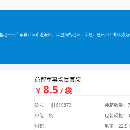
益智军事场景套装
8.5
￥
/ 袋
货号：HJ1619873
装箱数量：7
单位：袋
包装规格： 
材积：
毛重：22.5 