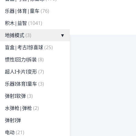
乐器|体育|童车
(76)
积木|益智
(1041)
地摊模式
(3)
▼
盲盒|考古I惊喜球
(25)
惯性I回力l拆装
(8)
超人I卡片I变形
(7)
乐器I体育I童车
(3)
弹射I软弹
(3)
水弹枪|弹枪
(2)
弹射I弹
电动
(21)