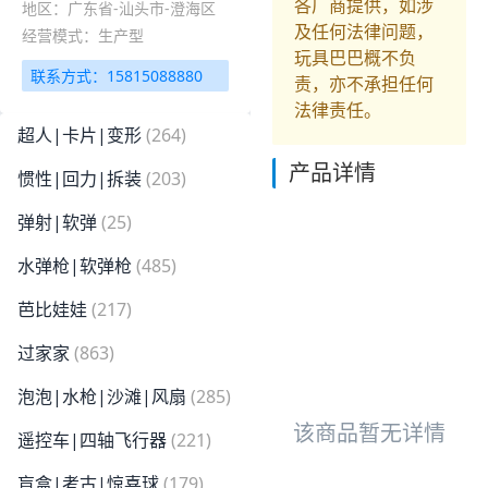
各厂商提供，如涉
地区：广东省-汕头市-澄海区
及任何法律问题，
经营模式：生产型
玩具巴巴概不负
联系方式：15815088880
责，亦不承担任何
法律责任。
超人|卡片|变形
(264)
产品详情
惯性|回力|拆装
(203)
弹射|软弹
(25)
水弹枪|软弹枪
(485)
芭比娃娃
(217)
过家家
(863)
泡泡|水枪|沙滩|风扇
(285)
该商品暂无详情
遥控车|四轴飞行器
(221)
盲盒|考古|惊喜球
(179)