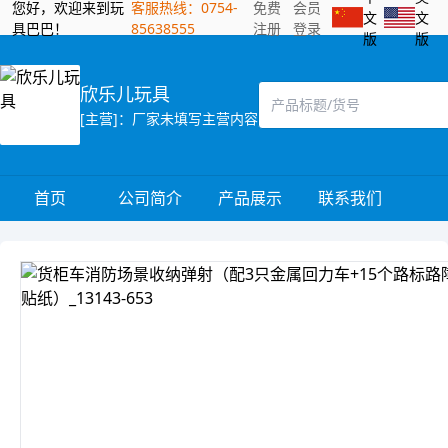
您好，欢迎来到玩
客服热线：0754-
免费
会员
文
文
具巴巴！
85638555
注册
登录
版
版
欣乐儿玩具
[主营]：厂家未填写主营内容
首页
公司简介
产品展示
联系我们