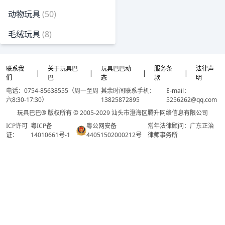
动物玩具
(50)
毛绒玩具
(8)
联系我
关于玩具巴
玩具巴巴动
服务条
法律声
|
|
|
|
们
巴
态
款
明
电话：0754-85638555（周一至周
其余时间联系手机：
E-mail：
六8:30-17:30）
13825872895
5256262@qq.com
玩具巴巴® 版权所有 © 2005-2029 汕头市澄海区腾升网络信息有限公司
ICP许可
粤ICP备
粤公网安备
常年法律顾问：广东正治
证：
14010661号-1
44051502000212号
律师事务所